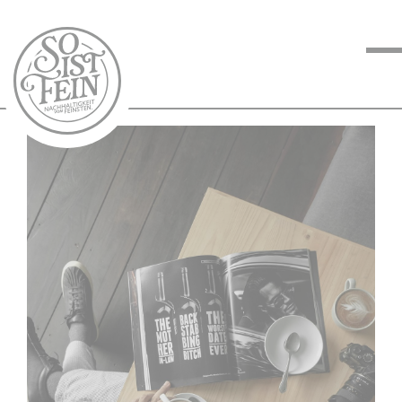
NACHHALTIGKEIT
VOM FEINSTEN
KOCHEN VOM
FEINSTEN
BLOG